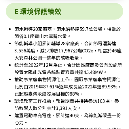
E 環境保護績效
節水輔導20家廠商，節水潛勢達59.7萬公噸，相當於
節省0.1座寶山水庫蓄水量。
節能輔導小組累計輔導28家廠商，合計節電潛勢達
3,556萬度，減少排放17,967公噸CO2e，相當於46座
大安森林公園一整年的碳吸收量。
統計至2022年12月為止，合計園區廠商及公有設施所
設置太陽能光電系統裝置容量共達45.48MW。
推動事業廢棄物資源化工作，園區事業廢棄物資源化
比例由2019年87.61%逐年成長至2022年達89.93%，
已超越臺灣永續發展目標的88%。
環境教育工作推動，報告期間共接待參訪103場，參
訪教學人數分別共計3,391人次。
建置電動車充電座，累計達40支，為節能減碳盡一份
心力。