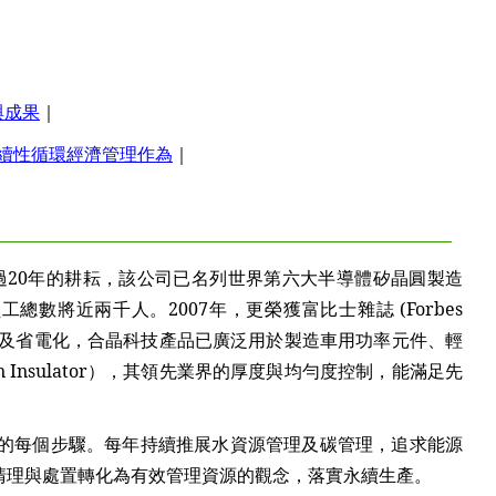
與成果
｜
續性循環經濟管理作為
｜
20年的耕耘，該公司已名列世界第六大半導體矽晶圓製造
將近兩千人。2007年，更榮獲富比士雜誌 (Forbes
IC朝向極小化及省電化，合晶科技產品已廣泛用於製造車用功率元件、輕
n Insulator），其領先業界的厚度與均勻度控制，能滿足先
每個步驟。每年持續推展水資源管理及碳管理，追求能源
清理與處置轉化為有效管理資源的觀念，落實永續生產。