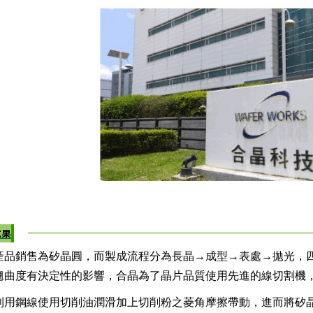
成果
為矽晶圓，而製成流程分為長晶→成型→表處→拋光，四大
曲度有決定性的影響，合晶為了晶片品質使用先進的線切割機，生產
使用切削油潤滑加上切削粉之菱角摩擦帶動，進而將矽晶棒切