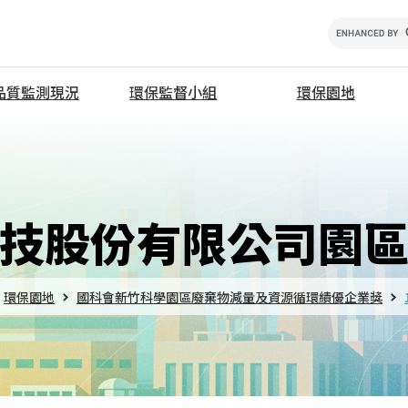
品質監測現況
環保監督小組
環保園地
學園區
設置要點
優良環境保護專責人
學園區
環保監督小組會議記錄
國科會新竹科學園區
減量及資源循環績優
學園區
環保相關說明會資料
學園區
技股份有限公司園
生態檢核資訊平台
物醫學園區
學園區
學園區空氣品質監測
環保園地
國科會新竹科學園區廢棄物減量及資源循環績優企業獎