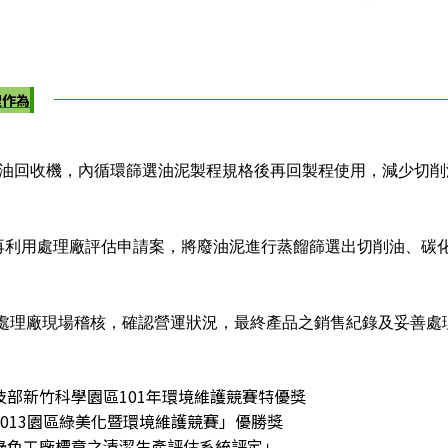
理作為
削油回收機，內循環篩選油泥製程規格後再回製程使用，減少切削
再利用處理廠評估申請案，將廢油泥進行蒸餾篩選出切削油、碳
/處理廠現場稽核，確認營運狀況，最終產品之銷售紀錄及妥善處
得科技部新竹科學園區101年環境維護競賽特優獎
「2013園區綠美化暨環境維護競賽」優勝獎
過「綠色工廠標章之清潔生產評估系統評定」