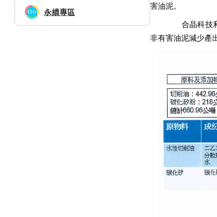
害油泥。
永續專區
合晶科技利用切削
非有害油泥減少產出約