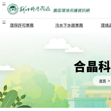
:::
:::
環保許可業務
污水下水道業務
環境
園區事業單位入區環保許可
污水廠簡介
新竹科
文件申辦流程
申請建築執照雨污水管線圖
竹南科
污染總量核配
說審查
龍潭科
固定空氣污染源
使用執照雨污水分流審查
銅鑼科
合晶科
水污染防治措施
污水下水道使用費徵收
新竹生
事業廢棄物清理
污水下水道使用費計價基準
宜蘭科
事業廢棄物再利用
污水下水道可容納排入之水
新竹科
首頁
質標準
網
表單下載