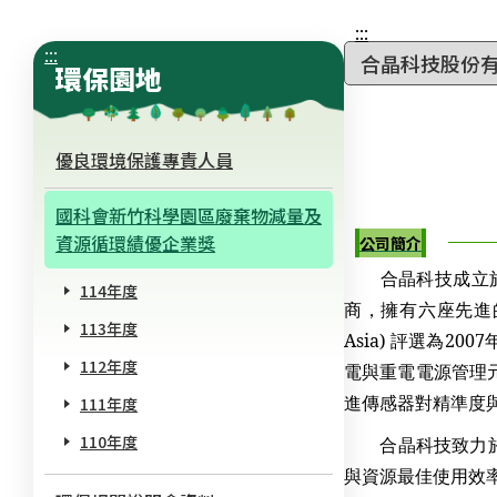
:::
:::
環保園地
優良環境保護專責人員
國科會新竹科學園區廢棄物減量及
資源循環績優企業獎
公司簡介
合晶科技成立於1
114年度
商，擁有六座先進的
113年度
Asia) 評選為2
112年度
電與重電電源管理元件
進傳感器對精準度
111年度
110年度
合晶科技致力於成
與資源最佳使用效