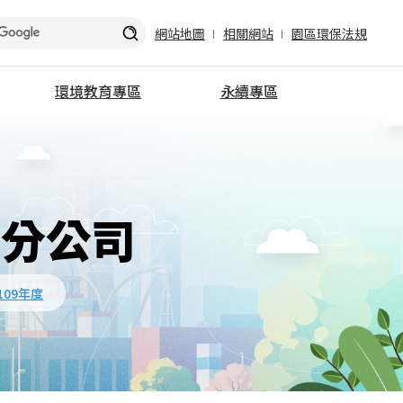
網站地圖
相關網站
園區環保法規
環境教育專區
永續專區
員
關於我們
竹科永續發展與管理
廢棄物
交通資訊
綠色園區永續發展
企業獎
學習資源
友善社會永續共榮
參訪線上申請
誠信治理永續服務
區分公司
推動成果
VDR專區
表單下載
園區廠商專區
環教資源
109年度
加入環境教育合作夥伴
環教小百科