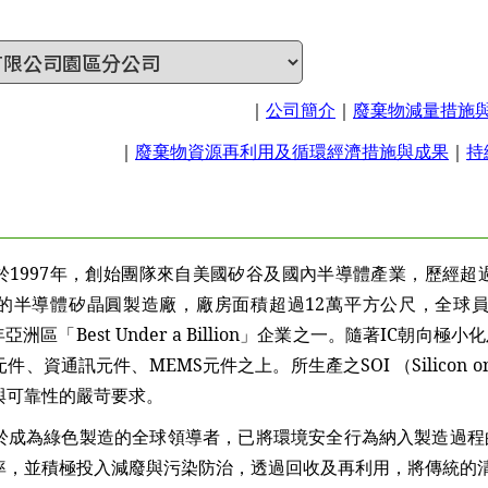
｜
公司簡介
｜
廢棄物減量
措施
｜
廢棄物資源再利用及循環經濟措施與成果
｜
持
997年，創始團隊來自美國矽谷及國內半導體產業，歷經超過
半導體矽晶圓製造廠，廠房面積超過12萬平方公尺，全球員工總數
007年亞洲區「Best Under a Billion」企業之一。隨著
、資通訊元件、MEMS元件之上。所生產之SOI （Silicon o
與可靠性的嚴苛要求。
為綠色製造的全球領導者，已將環境安全行為納入製造過程的
率，並積極投入減廢與污染防治，透過回收及再利用，將傳統的