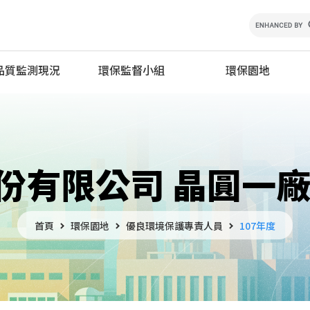
品質監測現況
環保監督小組
環保園地
學園區
設置要點
優良環境保護專責人
學園區
環保監督小組會議記錄
國科會新竹科學園區
減量及資源循環績優
學園區
環保相關說明會資料
學園區
份有限公司 晶圓一廠
生態檢核資訊平台
物醫學園區
學園區
學園區空氣品質監測
首頁
環保園地
優良環境保護專責人員
107年度