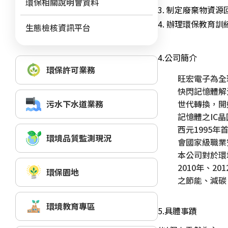
環保相關說明會資料
3. 制定廢棄物資
4. 辦理環保教育
生態檢核資訊平台
4.
公司簡介
環保許可業務
旺宏電子為全
快閃記憶體解
污水下水道業務
世代轉換，開
記憶體之IC
西元1995年首
環境品質監測現況
會國家級職業安
本公司對於環
2010年、
環保園地
之節能、減碳
環境教育專區
5.
具體事蹟