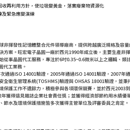
源回收再利用方針，使垃圾變黃金，落實廢棄物資源化
訓練及緊急應變演練
球非揮發性記憶體整合元件領導廠商，提供跨越廣泛規格及容量的
決方案。旺宏電子晶圓一廠於西元1990年成立後，主要生產非揮
始從事晶圓代工服務，專注於6吋0.35~0.6微米以上之邏輯
晶圓代工業務。
次通過ISO 14001驗證，2005年通過ISO 14001驗證，2007
全衛生管理系統(TOSHMS)驗證與 OHSAS 18001驗證
境保護工作不遺餘力，積極參與各項環保競賽，並於西元2003到2
2012年獲得遠見雜誌企業社會責任獎；並獲得經濟部節約用水績
、節水及環境保護措施皆多次獲得主管單位及評審委員之肯定。