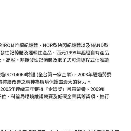
ROM唯讀記憶體、NOR型快閃記憶體以及NAND型
發性記憶體及邏輯性產品。西元1999年起經自有產品
、類比、高壓、非揮發性記憶體及電子式可清除程式化唯讀
年通過ISO14064驗證 (全台第一家企業)，2008年通過勞委
，並秉持持續改善之精神為環境保護盡最大的努力。
005年連續三年獲得「企環獎」最高榮譽、2009到
優單位、科管局環境維護競賽及低碳企業獎等獎項，推行