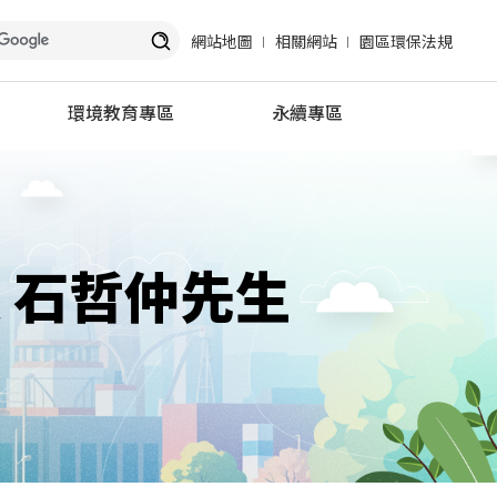
網站地圖
相關網站
園區環保法規
環境教育專區
永續專區
員
關於我們
竹科永續發展與管理
廢棄物
交通資訊
綠色園區永續發展
企業獎
學習資源
友善社會永續共榮
參訪線上申請
誠信治理永續服務
 石哲仲先生
推動成果
VDR專區
表單下載
園區廠商專區
環教資源
加入環境教育合作夥伴
環教小百科