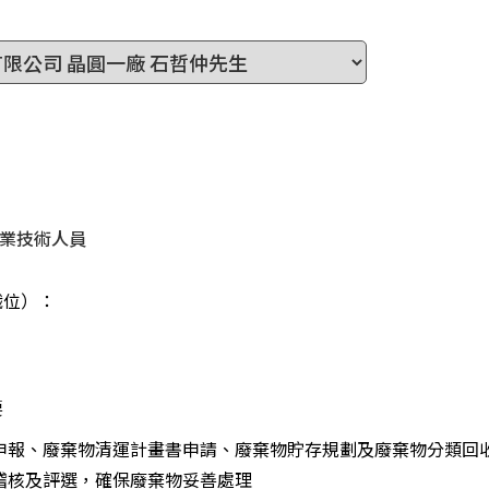
業技術人員
職位）
：
要
運申報、廢棄物清運計畫書申請、廢棄物貯存規劃及廢棄物分類回
商稽核及評選，確保廢棄物妥善處理