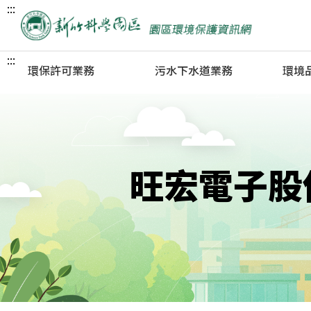
:::
:::
環保許可業務
污水下水道業務
環境
園區事業單位入區環保許可
污水廠簡介
新竹科
文件申辦流程
申請建築執照雨污水管線圖
竹南科
污染總量核配
說審查
龍潭科
固定空氣污染源
使用執照雨污水分流審查
銅鑼科
旺宏電子股
水污染防治措施
污水下水道使用費徵收
新竹生
事業廢棄物清理
污水下水道使用費計價基準
宜蘭科
事業廢棄物再利用
污水下水道可容納排入之水
新竹科
質標準
網
表單下載