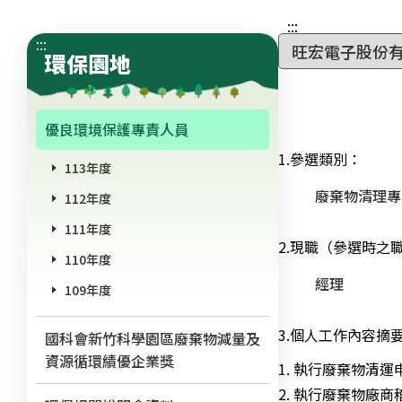
:::
:::
環保園地
優良環境保護專責人員
1.
參選類別
：
113年度
廢棄物清理專
112年度
111年度
2.
現職（參選時之
110年度
經理
109年度
3.
個人工作內容摘
國科會新竹科學園區廢棄物減量及
資源循環績優企業獎
1. 執行廢棄物清
2. 執行廢棄物廠