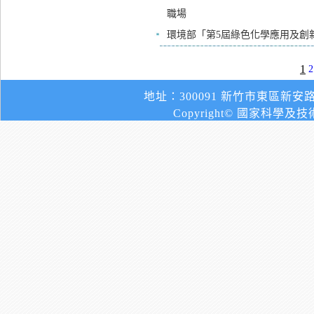
地址：300091 新竹市東區新安路2號 
Copyright© 國家科